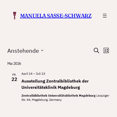
MANUELA SASSE-SCHWARZ
Veranstaltungen
Verans
Ver
Anstehende
Suche
Liste
Ans
Suche
Datum
Nav
Mai 2026
wählen.
und
Ansicht
April 14
–
Juli 13
FR.
22
Ausstellung Zentralbibliothek der
Navigat
Universitätsklinik Magdeburg
Zentralbibliothek Universitätsbliothek Magdeburg
Leipziger
Str. 44, Magdeburg, Germany