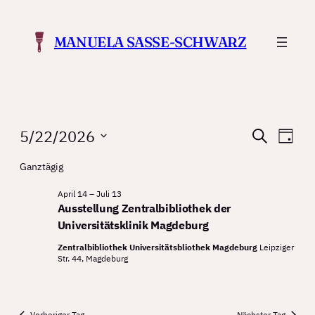
MANUELA SASSE-SCHWARZ
Veranstaltungen
Verans
Ver
5/22/2026
Suche
Tag
Ans
Suche
Datum
for
Ganztägig
Nav
wählen.
und
Mai
April 14
–
Juli 13
Ansicht
Ausstellung Zentralbibliothek der
22,
Navigat
Universitätsklinik Magdeburg
2026
Zentralbibliothek Universitätsbliothek Magdeburg
Leipziger
Str. 44, Magdeburg
Vorheriger Tag
Nächster Tag