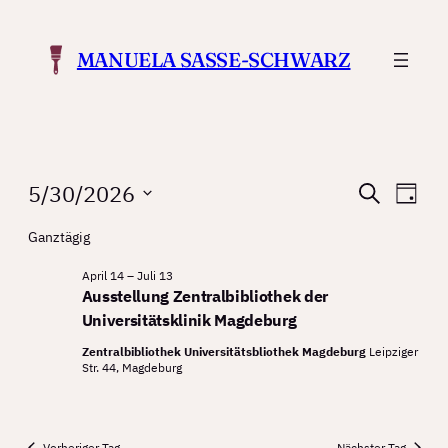
MANUELA SASSE-SCHWARZ
Veranstaltungen
Verans
Ver
5/30/2026
Suche
Tag
Ans
Suche
Datum
for
Ganztägig
Nav
wählen.
und
Mai
April 14
–
Juli 13
Ansicht
Ausstellung Zentralbibliothek der
30,
Navigat
Universitätsklinik Magdeburg
2026
Zentralbibliothek Universitätsbliothek Magdeburg
Leipziger
Str. 44, Magdeburg
Vorheriger Tag
Nächster Tag