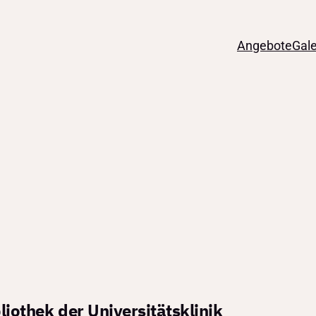
Angebote
Gale
gen
liothek der Universitätsklinik