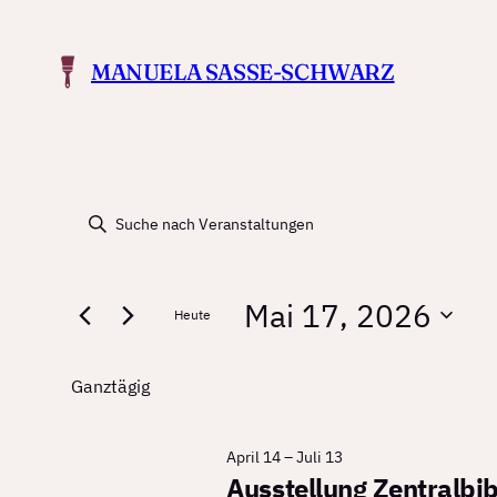
MANUELA SASSE-SCHWARZ
Veranstaltun
Veranstaltungen
Bitte
Schlüsselwort
Suche
for
eingeben.
Mai 17, 2026
Suche
Heute
und
nach
Mai
Datum
Veranstaltungen
Ansichten,
wählen.
Ganztägig
Schlüsselwort.
17,
Navigation
April 14
–
Juli 13
Ausstellung Zentralbib