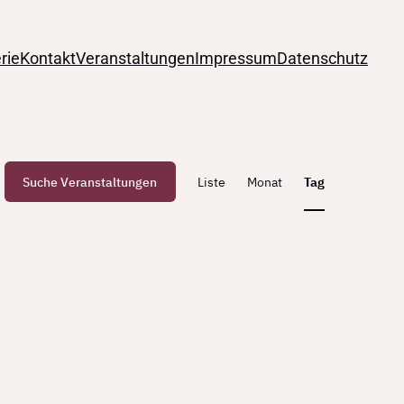
rie
Kontakt
Veranstaltungen
Impressum
Datenschutz
Veranstal
Suche Veranstaltungen
Liste
Monat
Tag
Ansichte
Navigati