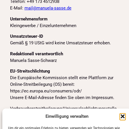
Telefon: +49 173 4512938
E-Mail:
mail@manuela-sasse.de
Unternehmensform
Kleingewerbe / Einzelunternehmen
Umsatzsteuer-ID
Gemäß § 19 UStG wird keine Umsatzsteuer erhoben.
Redaktionell verantwortlich
Manuela Sasse-Schwarz
EU-Streitschlichtung
Die Europäische Kommission stellt eine Plattform zur
Online-Streitbeilegung (OS) bereit:
https://ec.europa.eu/consumers/odr/
Unsere E-Mail-Adresse finden Sie oben im Impressum.
Verbraucherstreitbeilegung/Universalschlichtungsstelle
Ich bin nicht bereit oder verpflichtet, an
Einwilligung verwalten
Streitbeilegungsverfahren vor einer
Verbraucherschlichtungsstelle teilzunehmen.
Um dir ein optimales Erlebnis zu bieten, verwenden wir Technologien wie