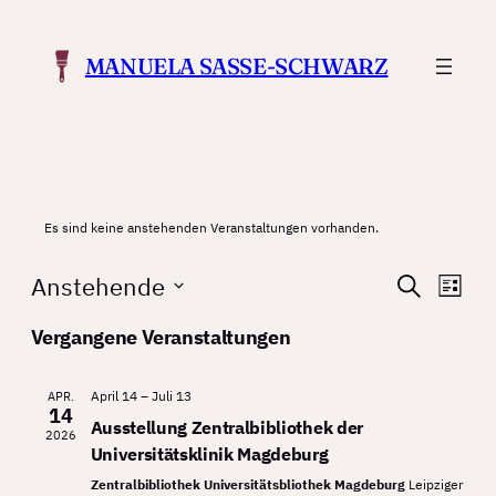
MANUELA SASSE-SCHWARZ
Es sind keine anstehenden Veranstaltungen vorhanden.
Verans
Ver
Anstehende
Suche
Liste
Ans
Suche
Datum
Vergangene Veranstaltungen
Nav
wählen.
und
Ansicht
April 14
–
Juli 13
APR.
14
Navigat
Ausstellung Zentralbibliothek der
2026
Universitätsklinik Magdeburg
Zentralbibliothek Universitätsbliothek Magdeburg
Leipziger